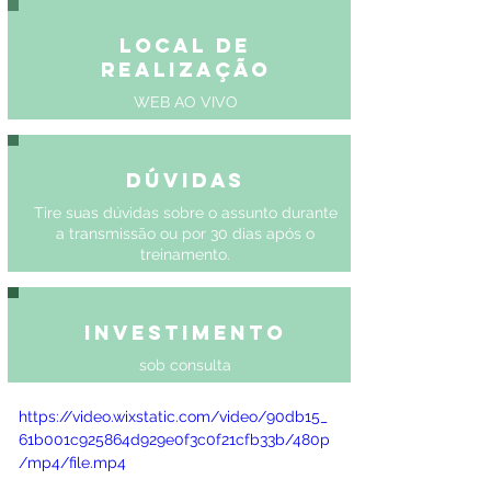
Local de
Realização
WEB AO VIVO
Dúvidas
Tire suas dúvidas sobre o assunto durante
a transmissão ou por 30 dias após o
treinamento.
Investimento
sob consulta
https://video.wixstatic.com/video/90db15_
61b001c925864d929e0f3c0f21cfb33b/480p
/mp4/file.mp4