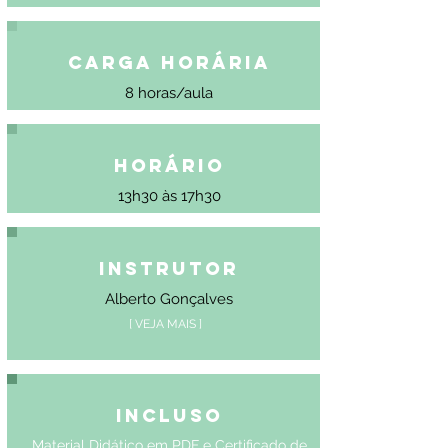
Carga Horária
8 horas/aula
Horário
13h30 às 17h30
Instrutor
Alberto Gonçalves
[ VEJA MAIS ]
Incluso
Material Didático em PDF e Certificado de