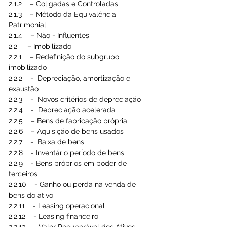
2.1.2    – Coligadas e Controladas
2.1.3    – Método da Equivalência 
Patrimonial
2.1.4    – Não - Influentes
2.2     – Imobilizado
2.2.1    – Redefinição do subgrupo 
imobilizado
2.2.2    -  Depreciação, amortização e 
exaustão
2.2.3    -  Novos critérios de depreciação
2.2.4    -  Depreciação acelerada
2.2.5    – Bens de fabricação própria
2.2.6    – Aquisição de bens usados
2.2.7    -  Baixa de bens
2.2.8    - Inventário período de bens
2.2.9    - Bens próprios em poder de 
terceiros
2.2.10    - Ganho ou perda na venda de 
bens do ativo
2.2.11    - Leasing operacional
2.2.12    - Leasing financeiro
2.2.13    - Valor Recuperável dos Ativos – 