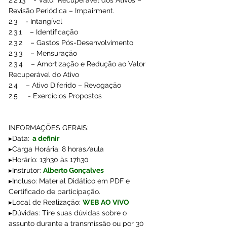
Revisão Periódica – Impairment.
2.3    - Intangível  
2.3.1    – Identificação
2.3.2    – Gastos Pós-Desenvolvimento
2.3.3    – Mensuração
2.3.4    – Amortização e Redução ao Valor 
Recuperável do Ativo
2.4    – Ativo Diferido – Revogação
2.5     - Exercícios Propostos
INFORMAÇÕES GERAIS:
▸Data:
a definir 
▸Carga Horária: 8 horas/aula
▸Horário: 13h30 às 17h30
▸Instrutor: 
Alberto Gonçalves
▸Incluso: Material Didático em PDF e 
Certificado de participação.
▸Local de Realização: 
WEB AO VIVO
▸Dúvidas: Tire suas dúvidas sobre o 
assunto durante a transmissão ou por 30 