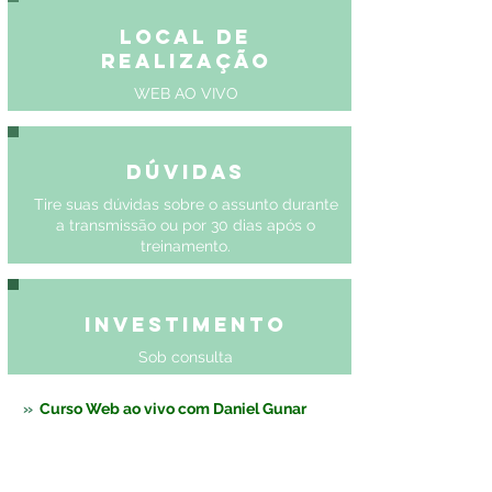
Local de
Realização
WEB AO VIVO
Dúvidas
Tire suas dúvidas sobre o assunto durante
a transmissão ou por 30 dias após o
treinamento.
Investimento
Sob consulta
»  
Curso Web ao vivo com Daniel Gunar