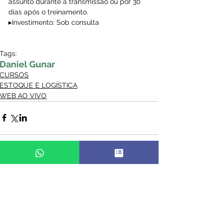
assunto durante a transmissão ou por 30 
dias após o treinamento.
▸Investimento: Sob consulta
Tags:
Daniel Gunar
CURSOS
ESTOQUE E LOGÍSTICA
WEB AO VIVO
Comentários
Escreva um comentário