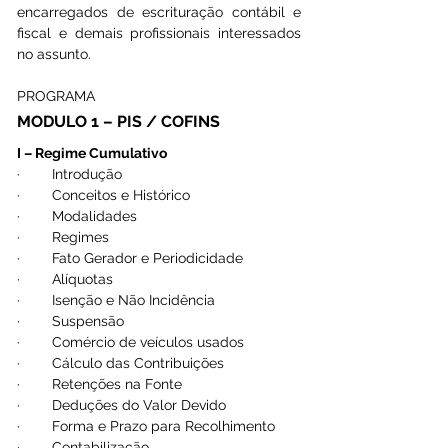
encarregados de escrituração contábil e 
fiscal e demais profissionais interessados 
no assunto.
PROGRAMA 
MODULO 1 – PIS / COFINS
I – Regime Cumulativo
·        Introdução
·        Conceitos e Histórico
·        Modalidades
·        Regimes
·        Fato Gerador e Periodicidade
·        Alíquotas
·        Isenção e Não Incidência
·        Suspensão
·        Comércio de veículos usados
·        Cálculo das Contribuições
·        Retenções na Fonte
·        Deduções do Valor Devido
·        Forma e Prazo para Recolhimento
·        Contabilização