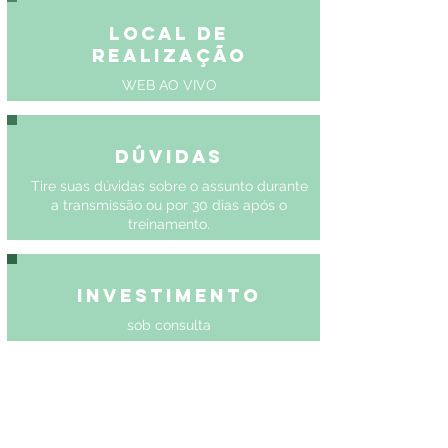
Local de
Realização
WEB AO VIVO
Dúvidas
Tire suas dúvidas sobre o assunto durante
a transmissão ou por 30 dias após o
treinamento.
Investimento
sob consulta