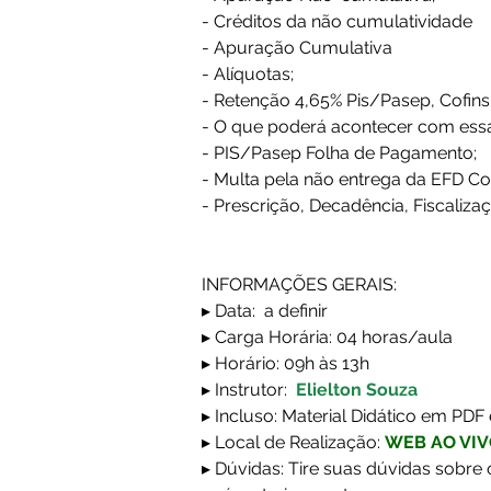
- Créditos da não cumulatividade
- Apuração Cumulativa
- Alíquotas;
- Retenção 4,65% Pis/Pasep, Cofins
- O que poderá acontecer com ess
- PIS/Pasep Folha de Pagamento;
- Multa pela não entrega da EFD Co
- Prescrição, Decadência, Fiscaliza
INFORMAÇÕES GERAIS:
▸ Data:  a definir
▸ Carga Horária: 04 horas/aula
▸ Horário: 09h às 13h
▸ Instrutor:  
Elielton Souza
▸ Incluso: Material Didático em PDF 
▸ Local de Realização: 
WEB AO VI
▸ Dúvidas: Tire suas dúvidas sobre 