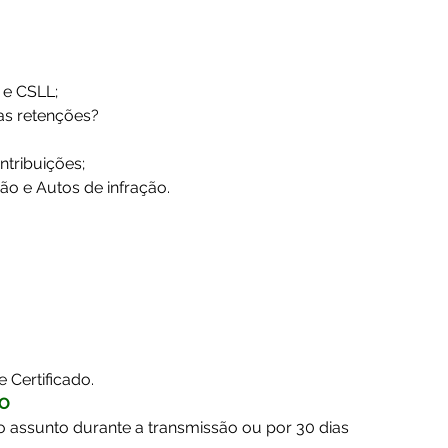
 e CSLL;
as retenções?
ntribuições;
ção e Autos de infração.
e Certificado.
VO
o assunto durante a transmissão ou por 30 dias 