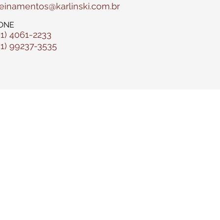
reinamentos@karlinski.com.br
ONE
51) 4061-2233
51) 99237-3535