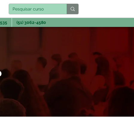
3535
(51) 3062-4580
D