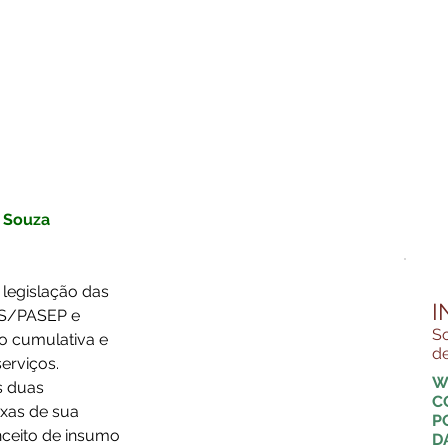
n Souza
legislação das 
I
PIS/PASEP e 
So
o cumulativa e 
de
erviços.
W
s duas 
C
xas de sua 
P
nceito de insumo 
D