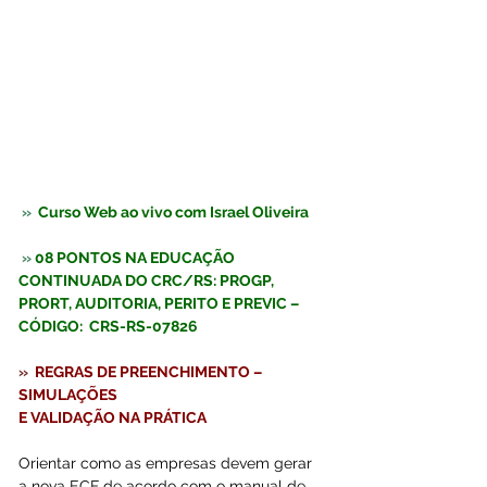
 »  
Curso Web ao vivo com Israel Oliveira  
 » 
08 PONTOS NA EDUCAÇÃO 
CONTINUADA DO CRC/RS: PROGP, 
PRORT, AUDITORIA, PERITO E PREVIC – 
CÓDIGO:  C
RS-RS-07826
»  
REGRAS DE PREENCHIMENTO – 
SIMULAÇÕES
E VALIDAÇÃO NA PRÁTICA
Orientar como as empresas devem gerar 
a nova ECF de acordo com o manual de 