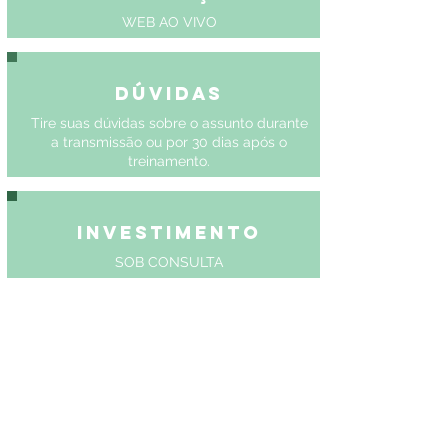
WEB AO VIVO
Dúvidas
Tire suas dúvidas sobre o assunto durante
a transmissão ou por 30 dias após o
treinamento.
Investimento
SOB CONSULTA