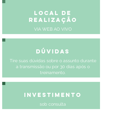
Local de
Realização
VIA WEB AO VIVO
Dúvidas
Tire suas dúvidas sobre o assunto durante
a transmissão ou por 30 dias após o
treinamento.
Investimento
sob consulta