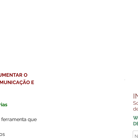
UMENTAR O 
MUNICAÇÃO E 
I
So
ias 
de
W
ferramenta que 
D
os 