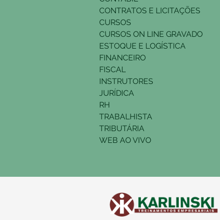
CONTRATOS E LICITAÇÕES
CURSOS
CURSOS ON LINE GRAVADO
ESTOQUE E LOGÍSTICA
FINANCEIRO
FISCAL
INSTRUTORES
JURÍDICA
RH
TRABALHISTA
TRIBUTÁRIA
WEB AO VIVO