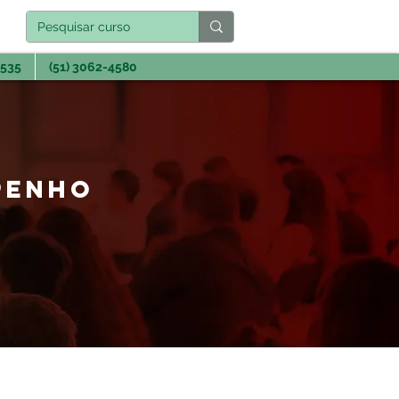
3535
(51) 3062-4580
PENHO