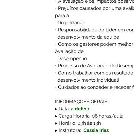
• A avaliação e os Impactos positi
• Prejuízos causados por uma avali
para a 
  Organização  
• Responsabilidade do Líder em con
  desenvolvimento da equipe  
• Como os gestores podem melhora
Avaliação de 
  Desempenho  
• Processo de Avaliação de Desemp
• Como trabalhar com os resultados
  desenvolvimento individual) 
• Cuidados ao conceder e receber 
INFORMAÇÕES GERAIS:
▸ Data:
a definir
▸ Carga Horária: 08 horas/aula 
▸ Horário: 09h às 13h
▸ Instrutora: 
 Cassia Irias 