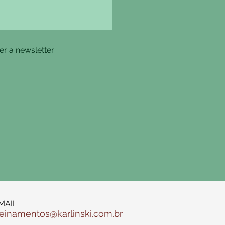
r a newsletter.
MAIL
reinamentos@karlinski.com.br