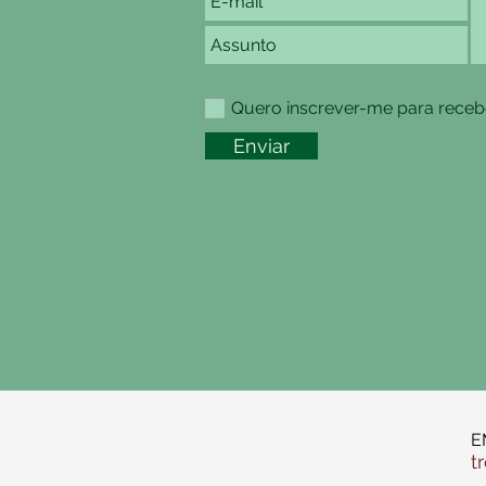
Quero inscrever-me para recebe
Enviar
E
t