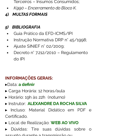
Terceiros – Insumos Consumidos;
K990 – Encerramento do Bloco K.
4)    
MULTAS FORMAIS
5)    BIBLIOGRAFIA
Guia Prático da EFD-ICMS/IPI
Instrução Normativa DRP n° 45/1998;
Ajuste SINIEF n° 02/2009;
Decreto n° 7.212/2010 – Regulamento 
do IPI
INFORMAÇÕES GERAIS:  
▸
Data:
 a definir
▸ Carga Horária: 12 horas/aula
▸ Horário: 19h às 22h  (noturno)
▸ Instrutor:
ALEXANDRE DA ROCHA SILVA 
▸ Incluso: Material Didático em PDF e 
Certificado.
▸ Local de Realização: 
WEB AO VIVO
▸ Dúvidas: Tire suas dúvidas sobre o 
assunto durante a transmissão ou 