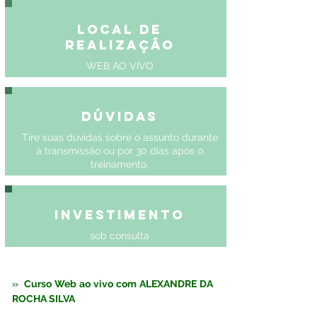
Local de
Realização
WEB AO VIVO
Dúvidas
Tire suas dúvidas sobre o assunto durante
a transmissão ou por 30 dias após o
treinamento.
Investimento
sob consulta
»  
Curso Web ao vivo com 
ALEXANDRE DA 
ROCHA SILVA 