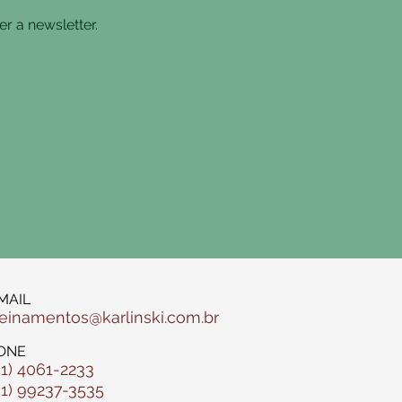
r a newsletter.
MAIL
reinamentos@karlinski.com.br
ONE
51) 4061-2233
51) 99237-3535