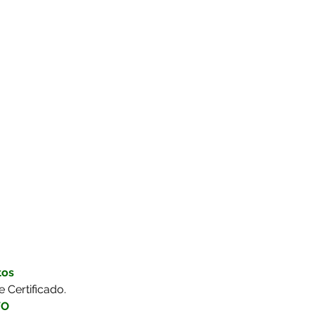
 
 
tos
e Certificado.
VO