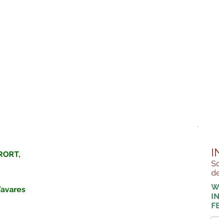
I
RORT, 
So
de
W
avares 
I
F