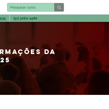
3535
(51) 3062-4580
ORMAÇÕES DA
025