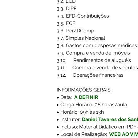
3.2.  ECD 
3.3.  DIRF 
3.4.  EFD-Contribuições 
3.5.  ECF 
3.6.  Per/DComp 
3.7.  Simples Nacional 
3.8.  Gastos com despesas médicas
3.9.  Compra e venda de imóveis 
3.10.          Rendimentos de aluguéis 
3.11.          Compra e venda de veículos
3.12.          Operações financeiras 
INFORMAÇÕES GERAIS:
▸ Data:  
A DEFINIR
▸ Carga Horária: 08 horas/aula
▸ Horário: 09h às 13h
▸ Instrutor: 
Daniel Tavares dos San
▸ Incluso: Material Didático em PDF 
▸ Local de Realização:
WEB AO VI