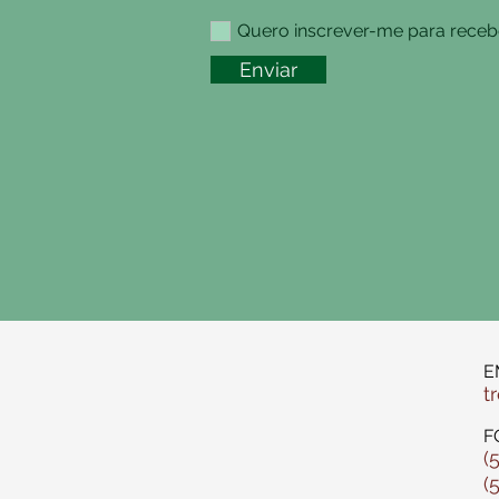
Quero inscrever-me para recebe
Enviar
E
t
F
(
(