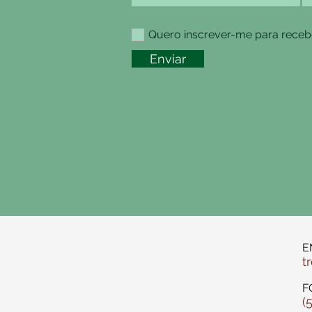
Quero inscrever-me para recebe
Enviar
E
t
F
(