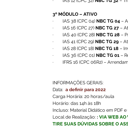
·        IAS 12 (CPC 32) 
NBC TG 32
 – T
3º MÓDULO – ATIVO 
·        IAS 38 (CPC 04) 
NBC TG 04
 – A
·        IAS 16 (CPC 27) 
NBC TG 27
 – A
·        IAS 40 (CPC 28) 
NBC TG 28
 – 
·        IAS 41 (CPC 29) 
NBC TG 29
 – A
·        IAS 28 (CPC 18) 
NBC TG 18
 – I
·        IAS 36 (CPC 01) 
NBC TG 01
 – 
·        IFRS 16 (CPC 06R2) – Arrend
INFORMAÇÕES GERAIS:
Data:  
a definir para 2022 
Carga Horária: 20 horas/aula
Horário: das 14h às 18h
Incluso: Material Didático em PDF e 
Local de Realização: 
:
VIA WEB AO 
TIRE SUAS DÚVIDAS SOBRE O AS