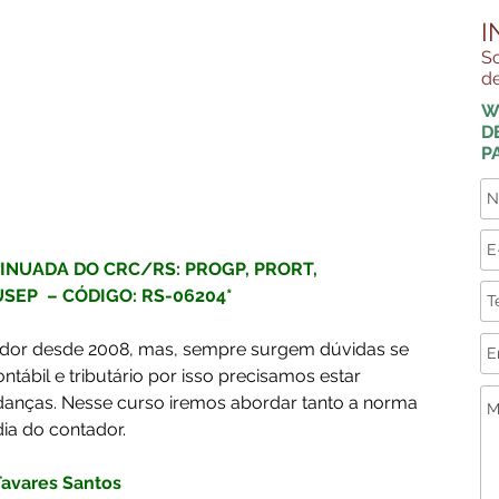
I
So
de
W
D
P
NUADA DO CRC/RS: PROGP, PRORT, 
SUSEP  – CÓDIGO: RS-06204*
tador desde 2008, mas, sempre surgem dúvidas se 
ábil e tributário por isso precisamos estar 
nças. Nesse curso iremos abordar tanto a norma 
dia do contador.
avares Santos  