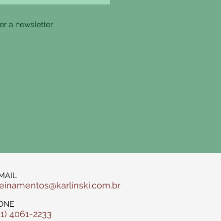
r a newsletter.
MAIL
reinamentos@karlinski.com.br
ONE
51) 4061-2233