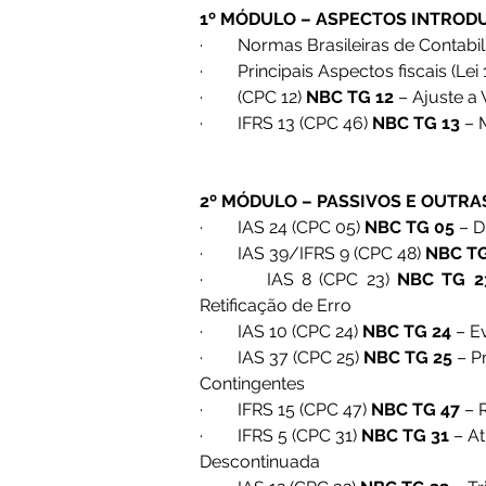
1º MÓDULO – ASPECTOS INTROD
·        Normas Brasileiras de Contab
·        Principais Aspectos fiscais (Le
·        (CPC 12) 
NBC TG 12
 – Ajuste a
·        IFRS 13 (CPC 46) 
NBC TG 13
 – 
2º MÓDULO – PASSIVOS E OUTRA
·        IAS 24 (CPC 05) 
NBC TG 05
 – 
·        IAS 39/IFRS 9 (CPC 48) 
NBC TG
·        IAS 8 (CPC 23) 
NBC TG 2
Retificação de Erro
·        IAS 10 (CPC 24) 
NBC TG 24
 – 
·        IAS 37 (CPC 25) 
NBC TG 25
 – P
Contingentes
·        IFRS 15 (CPC 47) 
NBC TG 47
 – 
·        IFRS 5 (CPC 31) 
NBC TG 31
 – A
Descontinuada