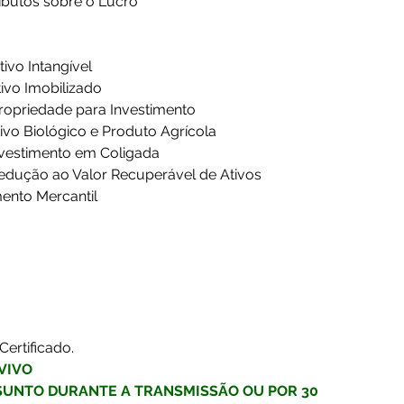
ributos sobre o Lucro
tivo Intangível
tivo Imobilizado
Propriedade para Investimento
tivo Biológico e Produto Agrícola
nvestimento em Coligada
Redução ao Valor Recuperável de Ativos
amento Mercantil
Certificado. 
VIVO
SUNTO DURANTE A TRANSMISSÃO OU POR 30 