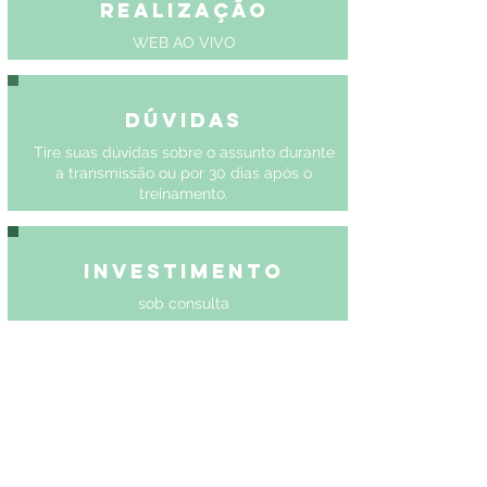
Realização
WEB AO VIVO
Dúvidas
Tire suas dúvidas sobre o assunto durante
a transmissão ou por 30 dias após o
treinamento.
Investimento
sob consulta