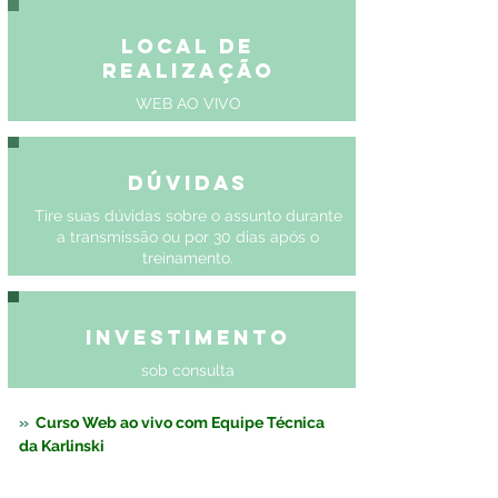
Local de
Realização
WEB AO VIVO
Dúvidas
Tire suas dúvidas sobre o assunto durante
a transmissão ou por 30 dias após o
treinamento.
Investimento
sob consulta
»  
Curso Web ao vivo com Equipe Técnica 
da Karlinski 