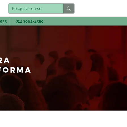
3535
(51) 3062-4580
RA
FORMA