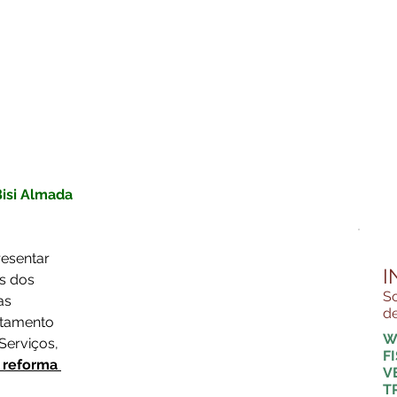
isi Almada
esentar 
I
s dos 
So
as 
de
tamento 
W
erviços, 
F
 reforma 
V
T