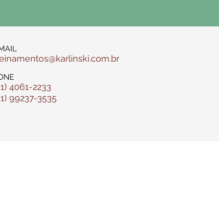
MAIL
reinamentos@karlinski.com.br
ONE
51) 4061-2233
51) 99237-3535