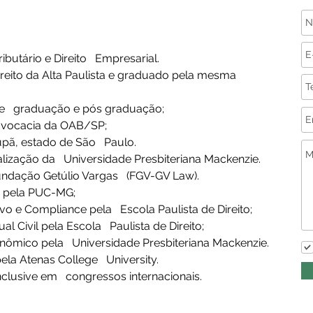
utário e Direito   Empresarial.
reito da Alta Paulista e graduado pela mesma 
de   graduação e pós graduação;  
dvocacia da OAB/SP; 
upã, estado de São   Paulo. 
alização da   Universidade Presbiteriana Mackenzie.
ndação Getúlio Vargas   (FGV-GV Law).
o pela PUC-MG; 
 e Compliance pela   Escola Paulista de Direito;
Civil pela Escola   Paulista de Direito;
onômico pela   Universidade Presbiteriana Mackenzie.
la Atenas College   University.
inclusive em   congressos internacionais.