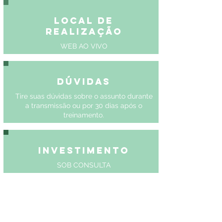
Local de
Realização
WEB AO VIVO
Dúvidas
Tire suas dúvidas sobre o assunto durante
a transmissão ou por 30 dias após o
treinamento.
Investimento
SOB CONSULTA