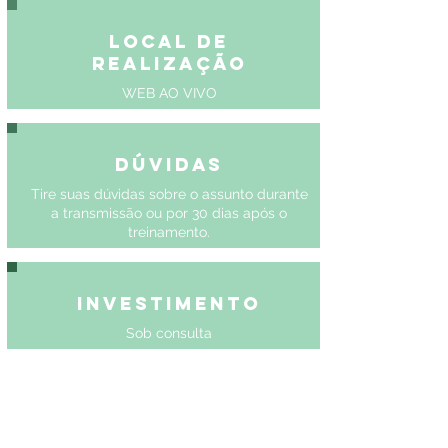
Local de
Realização
WEB AO VIVO
Dúvidas
Tire suas dúvidas sobre o assunto durante
a transmissão ou por 30 dias após o
treinamento.
Investimento
Sob consulta