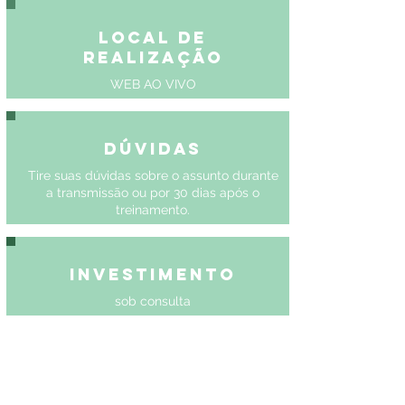
Local de
Realização
WEB AO VIVO
Dúvidas
Tire suas dúvidas sobre o assunto durante
a transmissão ou por 30 dias após o
treinamento.
Investimento
sob consulta