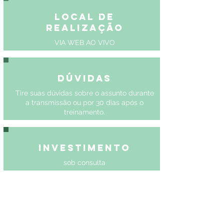
Local de
Realização
VIA WEB AO VIVO
Dúvidas
Tire suas dúvidas sobre o assunto durante
a transmissão ou por 30 dias após o
treinamento.
Investimento
sob consulta