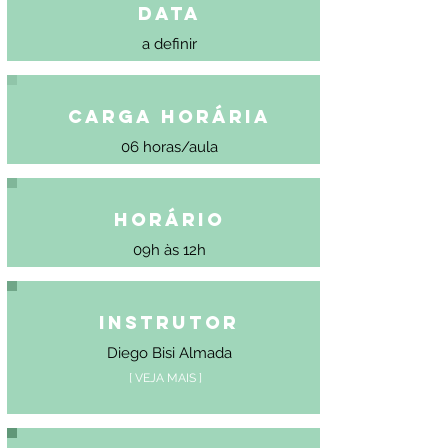
Data
a definir
Carga Horária
06 horas/aula
Horário
09h às 12h
Instrutor
Diego Bisi Almada
[ VEJA MAIS ]