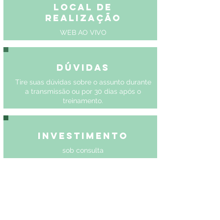
Local de
Realização
WEB AO VIVO
Dúvidas
Tire suas dúvidas sobre o assunto durante
a transmissão ou por 30 dias após o
treinamento.
Investimento
sob consulta