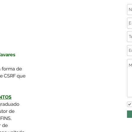
avares  
a forma de 
 e CSRF que 
ANTOS
-graduado 
utor de 
FINS, 
r de 