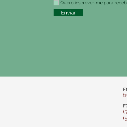
Quero inscrever-me para recebe
Enviar
E
t
F
(
(