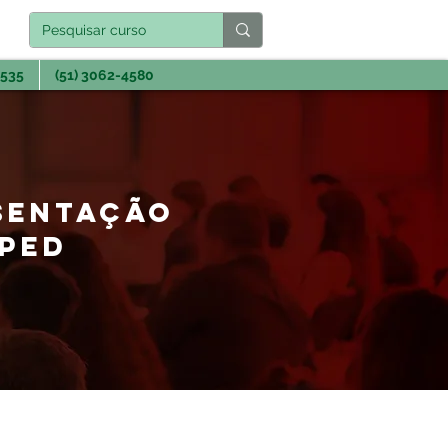
3535
(51) 3062-4580
ESENTAÇÃO
SPED