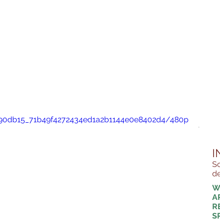
eo/90db15_71b49f4272434ed1a2b1144e0e8402d4/480p
I
So
de
W
A
R
S