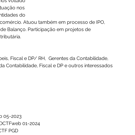
anos voltado 
atuação nos 
ntidades do 
s e comércio. Atuou também em processo de IPO, 
de Balanço. Participação em projetos de 
ributária.
s, Fiscal e DP/ RH,  Gerentes da Contabilidade, 
 da Contabilidade, Fiscal e DP e outros interessados 
eb 05-2023
a DCTFweb 01-2024
DCTF PGD