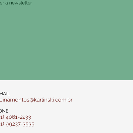
r a newsletter.
MAIL
reinamentos@karlinski.com.br
ONE
51) 4061-2233
51) 99237-3535