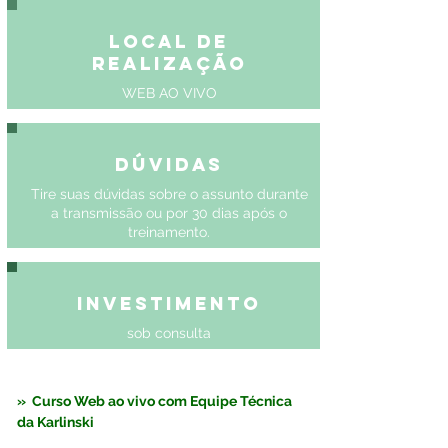
Local de
Realização
WEB AO VIVO
Dúvidas
Tire suas dúvidas sobre o assunto durante
a transmissão ou por 30 dias após o
treinamento.
Investimento
sob consulta
»  Curso Web ao vivo com Equipe Técnica 
da Karlinski 