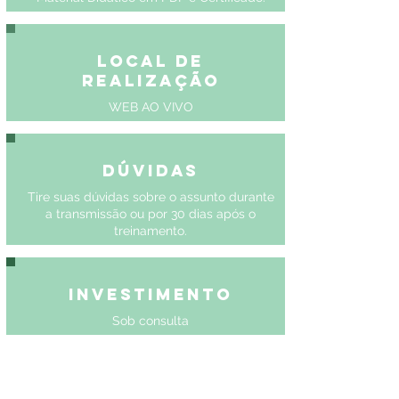
Local de
Realização
WEB AO VIVO
Dúvidas
Tire suas dúvidas sobre o assunto durante
a transmissão ou por 30 dias após o
treinamento.
Investimento
Sob consulta