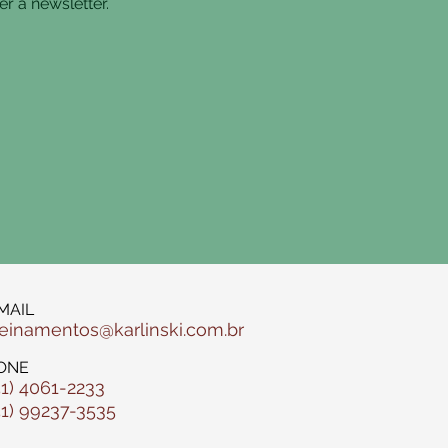
r a newsletter.
MAIL
reinamentos@karlinski.com.br
ONE
51) 4061-2233
51) 99237-3535