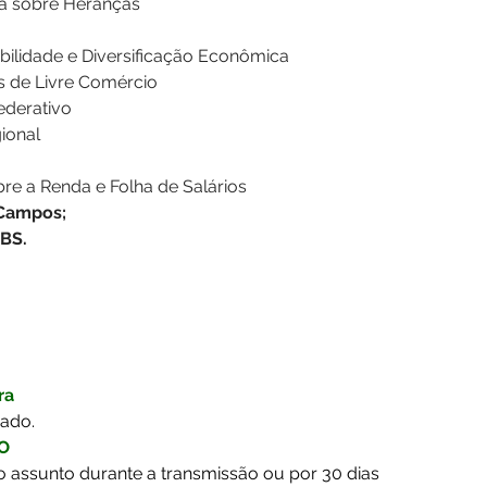
va sobre Heranças
bilidade e Diversificação Econômica
s de Livre Comércio
ederativo
ional
re a Renda e Folha de Salários
 Campos;
CBS.
ra
cado.
O
o assunto durante a transmissão ou por 30 dias 