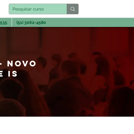
3535
(51) 3062-4580
 - NOVO
E IS