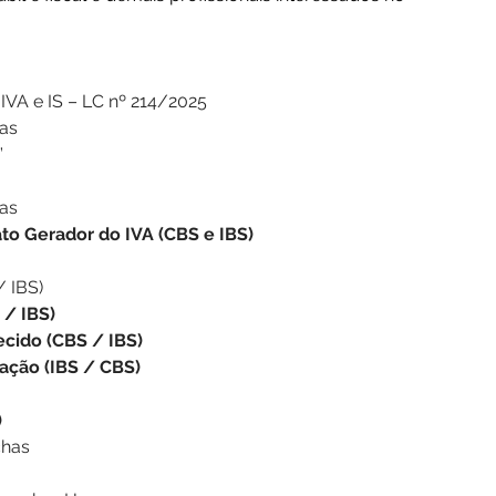
IVA e IS – LC nº 214/2025
ias
”
tas
ato Gerador do IVA (CBS e IBS)
/ IBS)
 / IBS)
ecido (CBS / IBS)
tação (IBS / CBS)
)
chas