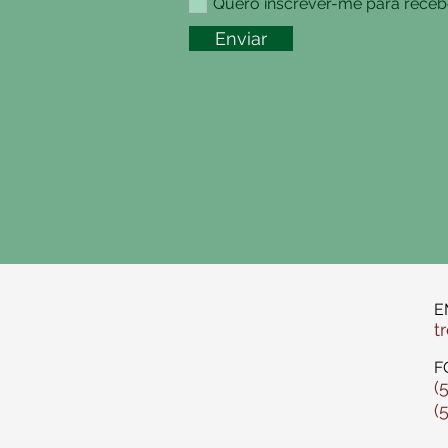
Quero inscrever-me para recebe
Enviar
E
t
F
(
(