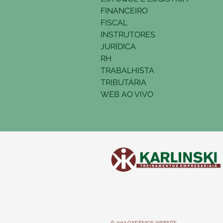
FINANCEIRO
FISCAL
INSTRUTORES
JURÍDICA
RH
TRABALHISTA
TRIBUTÁRIA
WEB AO VIVO
© 2017 OXIGÊNIOS WEBSITE