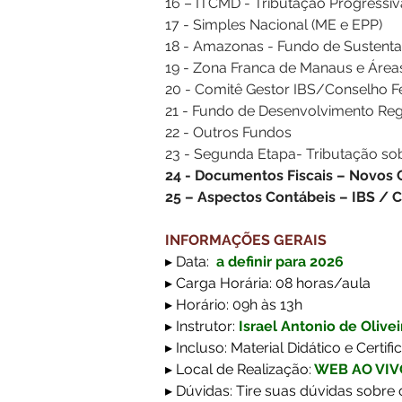
16 – ITCMD - Tributação Progressi
17 - Simples Nacional (ME e EPP)
18 - Amazonas - Fundo de Sustenta
19 - Zona Franca de Manaus e Área
20 - Comitê Gestor IBS/Conselho F
21 - Fundo de Desenvolvimento Reg
22 - Outros Fundos
23 - Segunda Etapa- Tributação sob
24 - Documentos Fiscais – Novos
25 – Aspectos Contábeis – IBS / 
INFORMAÇÕES GERAIS
▸ Data: 
 a definir para 2026
▸ Carga Horária: 08 horas/aula
▸ Horário:
 09h às 13h
▸ Instrutor: 
Israel Antonio de Olivei
▸ Incluso: Material Didático e Certifi
▸ Local de Realização:
WEB AO VIV
▸ Dúvidas: Tire suas dúvidas sobre 