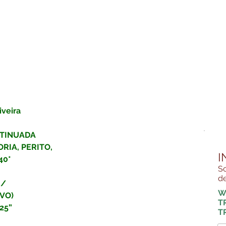
veira  
TINUADA 
RIA, PERITO, 
I
40*
So
de
/ 
W
VO) 
T
25”
TR