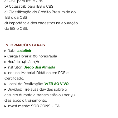
a) CST para IBS e CBS
b) Cclasstrib para IBS e CBS
c) Classificação do Crédito Presumido do 
IBS e da CBS
d) Importância dos cadastros na apuração 
de IBS e CBS.
INFORMAÇÕES GERAIS
▸ Data:
a definir
▸ Carga Horária:
06 horas/aula  
▸ Horário: 14h às 17h
▸ Instrutor: 
Diego Bisi Almada 
▸ Incluso: Material Didático em PDF e 
Certificado.
▸ Local de Realização:
WEB AO VIVO
▸ Dúvidas: Tire suas dúvidas sobre o 
assunto durante a transmissão ou por 30 
dias após o treinamento.
▸ Investimento: SOB CONSULTA