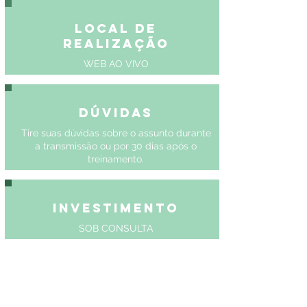
Local de
Realização
WEB AO VIVO
Dúvidas
Tire suas dúvidas sobre o assunto durante
a transmissão ou por 30 dias após o
treinamento.
Investimento
SOB CONSULTA