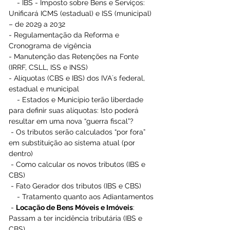
    - IBS - Imposto sobre Bens e Serviços: 
Unificará ICMS (estadual) e ISS (municipal) 
– de 2029 a 2032
- Regulamentação da Reforma e 
Cronograma de vigência
- Manutenção das Retenções na Fonte 
(IRRF, CSLL, ISS e INSS)
- Alíquotas (CBS e IBS) dos IVA´s federal, 
estadual e municipal
    - Estados e Município terão liberdade 
para definir suas alíquotas: Isto poderá 
resultar em uma nova “guerra fiscal”?
 - Os tributos serão calculados “por fora” 
em substituição ao sistema atual (por 
dentro)
 - Como calcular os novos tributos (IBS e 
CBS)
 - Fato Gerador dos tributos (IBS e CBS)
    - Tratamento quanto aos Adiantamentos
 - 
Locação de Bens Móveis e Imóveis
: 
Passam a ter incidência tributária (IBS e 
CBS)