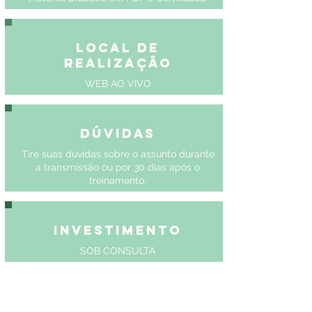
Local de
Realização
WEB AO VIVO
Dúvidas
Tire suas dúvidas sobre o assunto durante
a transmissão ou por 30 dias após o
treinamento.
Investimento
SOB CONSULTA