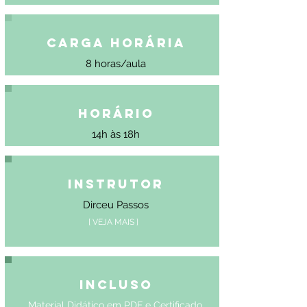
Carga Horária
8 horas/aula
Horário
14h às 18h
Instrutor
Dirceu Passos
[ VEJA MAIS ]
Incluso
Material Didático em PDF e Certificado.