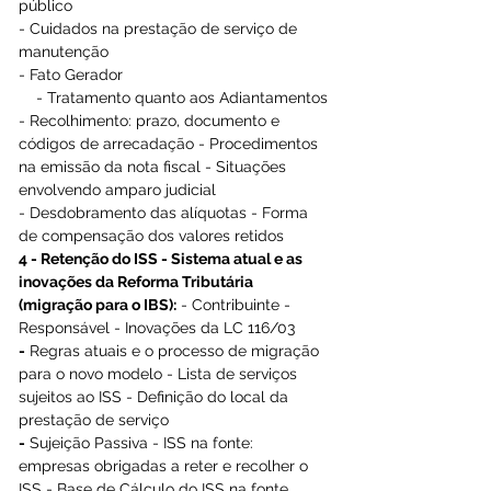
público
- Cuidados na prestação de serviço de 
manutenção
- Fato Gerador
    - Tratamento quanto aos Adiantamentos
- Recolhimento: prazo, documento e 
códigos de arrecadação - Procedimentos 
na emissão da nota fiscal - Situações 
envolvendo amparo judicial
- Desdobramento das alíquotas - Forma 
de compensação dos valores retidos 
4 - Retenção do ISS - Sistema atual e as 
inovações da Reforma Tributária 
(migração para o IBS):
 - Contribuinte - 
Responsável - Inovações da LC 116/03
-
 Regras atuais e o processo de migração 
para o novo modelo - Lista de serviços 
sujeitos ao ISS - Definição do local da 
prestação de serviço
-
 Sujeição Passiva - ISS na fonte: 
empresas obrigadas a reter e recolher o 
ISS - Base de Cálculo do ISS na fonte