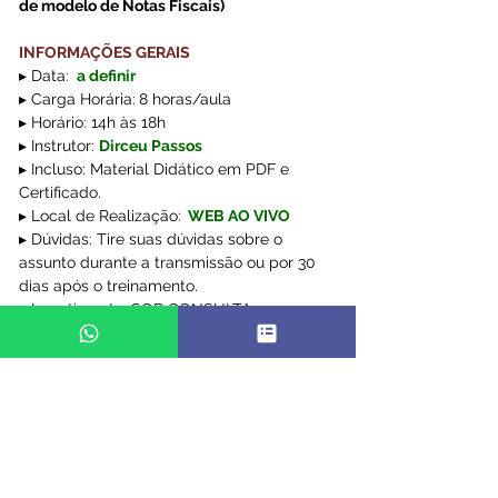
de modelo de Notas Fiscais)
INFORMAÇÕES GERAIS
▸ Data:
 a definir
▸ Carga Horária:
8 horas/aula  
▸ Horário: 14h às 18h
▸ Instrutor: 
Dirceu Passos
▸ Incluso: Material Didático em PDF e 
Certificado.
▸ Local de Realização:
WEB AO VIVO
▸ Dúvidas: Tire suas dúvidas sobre o 
assunto durante a transmissão ou por 30 
dias após o treinamento.
▸ Investimento: SOB CONSULTA
WEB AO VIVO