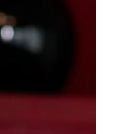
pela Reforma Tributária referentes à CBS e ao
IBS a partir de 2025, com foco direto na
adequação dos documentos fiscais.
INSTRUTOR: DANIEL TAVARES SANTOS
Profissional de Contabilidade. Pós-graduado em
Controladoria pela FECAP