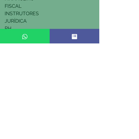
FISCAL
INSTRUTORES
JURÍDICA
RH
TRABALHISTA
TRIBUTÁRIA
WEB AO VIVO
FALE CONOSCO
NÃO ENCONTROU? DÚVIDAS?