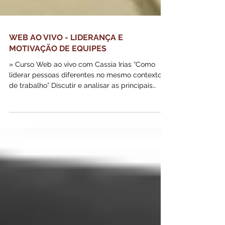
WEB AO VIVO - LIDERANÇA E
MOTIVAÇÃO DE EQUIPES
» Curso Web ao vivo com Cassia Irias “Como
liderar pessoas diferentes no mesmo contexto
de trabalho” Discutir e analisar as principais
mudanças no contexto Organizacional e os
impactos na atuação do Líder. Identificar o perfil
de competências do líder de sucesso no
Segmento em que atuam. Compreender quais
comportamentos necessitam de investimento
pessoal e como é possível mudar para obter os
melhores resultados no relacionamento com a
equipe e na condução de processos.