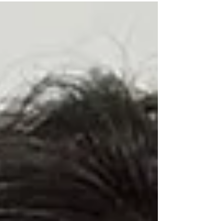
aos participantes uma visão geral do Direito
Societário, apresentando os conceitos da Teoria
Geral do Direito Societário, bem como os tipos
societários existentes no direito brasileiro,
especialmente os mais utilizados: Sociedade
simples, Sociedades Limitada e Sociedade
Anônima, demonstrando as consequências da