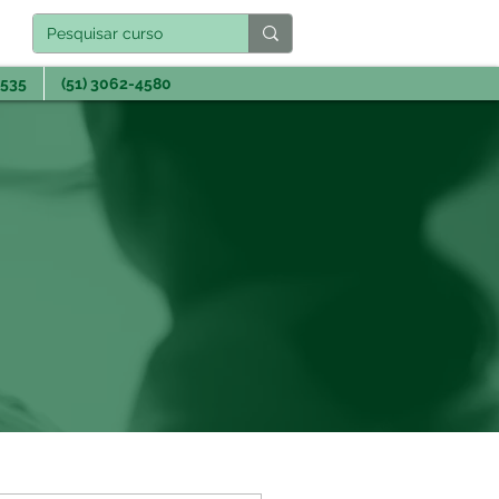
3535
(51) 3062-4580