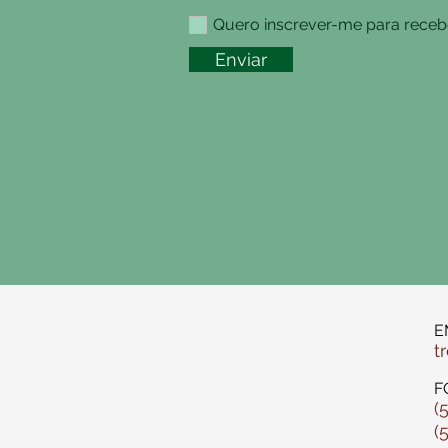
Quero inscrever-me para recebe
Enviar
E
t
F
(
(