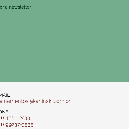
r a newsletter.
MAIL
reinamentos@karlinski.com.br
ONE
51) 4061-2233
51) 99237-3535