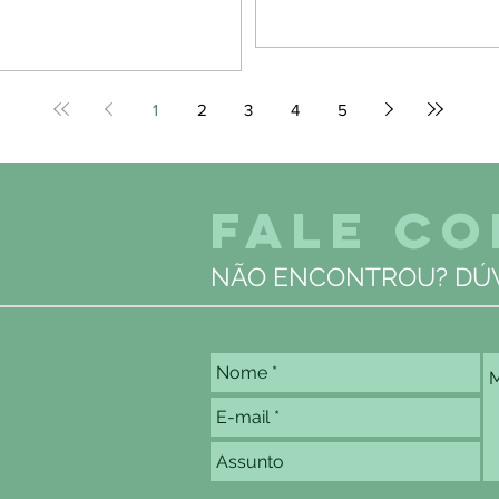
1
2
3
4
5
FALE C
NÃO ENCONTROU? DÚV