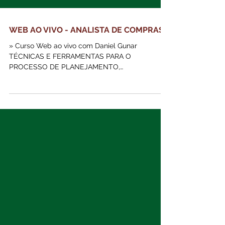
WEB AO VIVO - ANALISTA DE COMPRAS
» Curso Web ao vivo com Daniel Gunar
TÉCNICAS E FERRAMENTAS PARA O
PROCESSO DE PLANEJAMENTO,
ADMINISTRAÇÃO E ORGANIZAÇÃO DO SETOR
DE COMPRAS, PARA OBTER MELHORES
RESULTADOS NA EMPRESA. FATORES DO
DESENVOLVIMENTO DA FUNÇÃO COMPRAS,
PORTAIS DE COMPRAS, ADMINISTRAÇÃO DE
MATERIAIS E A TERCEIRIZAÇÃO E AVALIAÇÃO
DE FORNECEDORES. Capacitar Profissionais na
área de Compras atendendo à demanda do
mercado, promover aos participantes uma visão
atualizada das atividades de compras, com