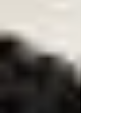
comunicação e relacionamento com clientes
internos e externos. Sensibilizar os participantes
quanto à importância de oferecer um
atendimento diferenciado ao cliente alertando
que a postura e conduta do profissional refletirá
na imagem positiva ou negativa da empresa.
Capacitar o profissional que presta ate