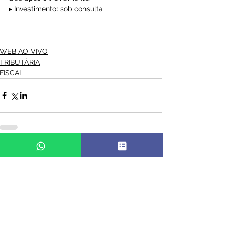
▸ Investimento: sob consulta
WEB AO VIVO
TRIBUTÁRIA
FISCAL
Comentários
Escreva um comentário