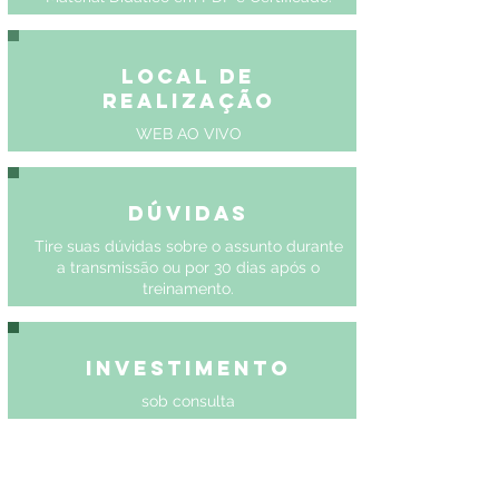
Local de
Realização
WEB AO VIVO
Dúvidas
Tire suas dúvidas sobre o assunto durante
a transmissão ou por 30 dias após o
treinamento.
Investimento
sob consulta