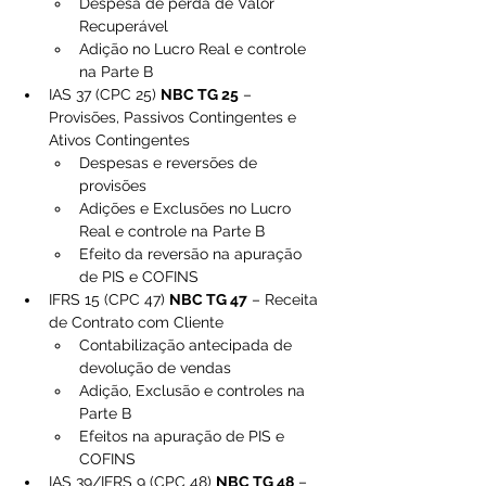
Despesa de perda de Valor 
Recuperável
Adição no Lucro Real e controle 
na Parte B
IAS 37 (CPC 25) 
NBC TG 25
 – 
Provisões, Passivos Contingentes e 
Ativos Contingentes
Despesas e reversões de 
provisões
Adições e Exclusões no Lucro 
Real e controle na Parte B
Efeito da reversão na apuração 
de PIS e COFINS
IFRS 15 (CPC 47) 
NBC TG 47
 – Receita 
de Contrato com Cliente
Contabilização antecipada de 
devolução de vendas
Adição, Exclusão e controles na 
Parte B
Efeitos na apuração de PIS e 
COFINS
IAS 39/IFRS 9 (CPC 48) 
NBC TG 48
 – 