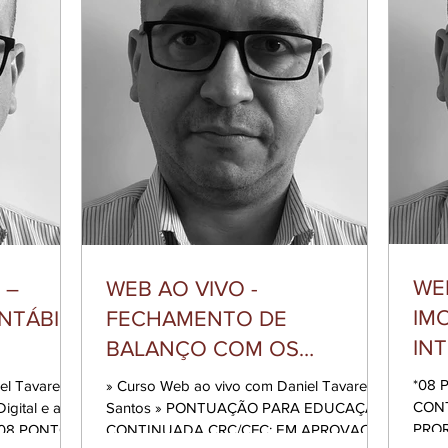
WEB
 –
WEB AO VIVO -
IM
NTÁBIL
FECHAMENTO DE
IN
BALANÇO COM OS
ME
IMPACTOS ESG E IFRS 18
*08
» Curso Web ao vivo com Daniel Tavares
CO
CONT
Santos » PONTUAÇÃO PARA EDUCAÇÃO
PROR
» 08 PONTOS
CONTINUADA CRC/CFC: EM APROVAÇÃO
TR