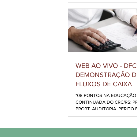
NA EDUCAÇÃO CONTINUADA
PROGP, PRORT, AUDITORIA, 
PREVIC E CMN - CÓDIGO: RS-07822
Analisar o conteúdo das info
compõem o arquivo digital da
Escrituração Contábil Digital,
procedimentos para a geração
arquivo digital; toda análise se
fundamentada com base nos le
registros disponibilizadas
WEB AO VIVO - DFC
DEMONSTRAÇÃO D
FLUXOS DE CAIXA
*08 PONTOS NA EDUCAÇÃO
CONTINUADA DO CRC/RS: P
PRORT, AUDITORIA, PERITO E PREVIC
CÓDIGO: RS 06002* CURSO WEB AO
VIVO! *CURSO...