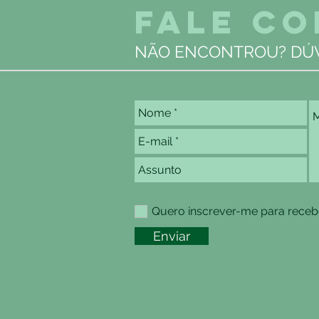
FALE C
NÃO ENCONTROU? DÚV
Quero inscrever-me para recebe
Enviar