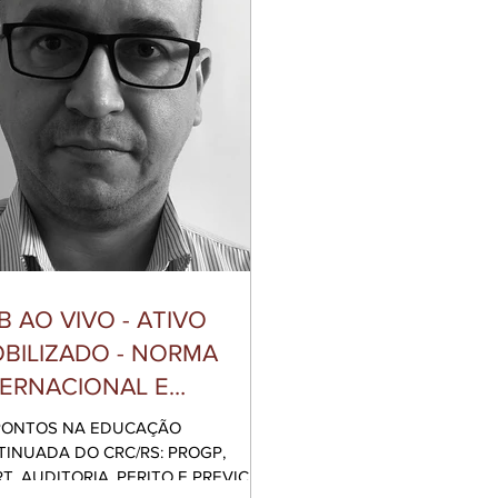
 AO VIVO - ATIVO
OBILIZADO - NORMA
TERNACIONAL E
TODOLOGIA PARA
 PONTOS NA EDUCAÇÃO
NTABILIZAÇÃO E
INUADA DO CRC/RS: PROGP,
T, AUDITORIA, PERITO E PREVIC –
IBUTAÇÃO