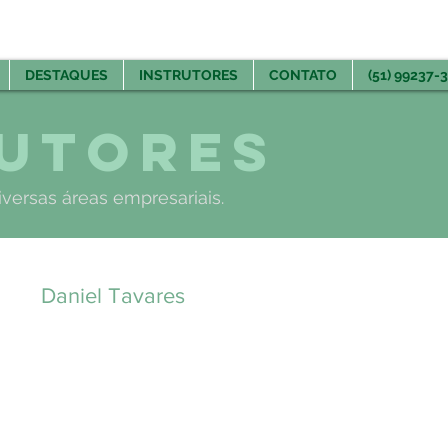
DESTAQUES
INSTRUTORES
CONTATO
(51) 99237-
rutores
iversas áreas empresariais.
Daniel Tavares