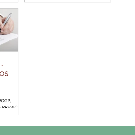
CÓDIGO: 
 CRC/CFC:
- CÓDIGO: RS-08043 Capacitar
com D
PERITO,
profissionais da área contábil e financeira a
realizar o fechamento de balanço de 2025
rmações que
incorporando as novas exigências de
 ECD -
divulgação e mensuração trazidas pelos
 bem como os
relatórios ESG (Environmental, Social and
 do referido
Governance) e pela adoção obrigatória do
rá
IFRS 18 – Apresentação e Divulgação das
iautes dos
Demonstrações Financeiras. Instrutor:
DANIEL TAVARES
 -
OS
ROGP,
 –