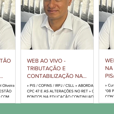
WE
STÃO
WEB AO VIVO -
NA
TRIBUTAÇÃO E
PIS
CONTABILIZAÇÃO NA
INS
IA
ATIVIDADE IMOBILIÁRIA E
» Curso Web ao vivo com Israel Oliveira
 Oliveira »
» PIS / COFINS / IRPJ / CSLL » ABORDA O
CONSTRUÇÃO CIVIL
*08 PONTOS NA EDUCAÇÃO
GESTÃO
CPC 47 E AS ALTERAÇÕES NO RET » 08
CONT
M
PONTOS NA EDUCAÇÃO CONTINUADA
ANSIÇÃO E
CRC/CFC: PROGP, PRORT,...
ÇÃO DE
 NAS