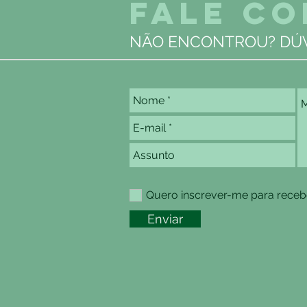
FALE C
 REGRAS
ompras
NÃO ENCONTROU? DÚV
ributários,
os para
s sobre as
nico
ionais
tr
Quero inscrever-me para recebe
Enviar