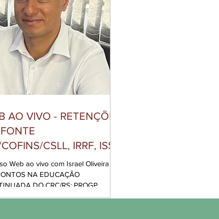
B AO VIVO - RETENÇÕES
 FONTE
/COFINS/CSLL, IRRF, ISS,
S)
INUADA DO CRC/RS: PROGP,
PRORT, AUDITORIA, PERITO E PREVIC –...