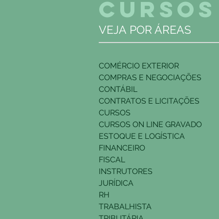
CURSOS
EMPRESAS, COM AS NOVAS
Orientar os profissionais de c
VEJA POR ÁREAS
quanto aos aspectos fiscais e t
apresentando os procediment
cálculo dos impostos incidente
compras e o conhecimento téc
COMÉRCIO EXTERIOR
necessário para que os profiss
COMPRAS E NEGOCIAÇÕES
possam lidar com as questões 
CONTÁBIL
CONTRATOS E LICITAÇÕES
CURSOS
CURSOS ON LINE GRAVADO
ESTOQUE E LOGÍSTICA
FINANCEIRO
FISCAL
INSTRUTORES
JURÍDICA
RH
TRABALHISTA
TRIBUTÁRIA