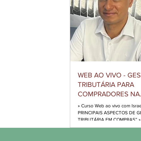
WEB AO VIVO - GE
TRIBUTÁRIA PARA
COMPRADORES NA
REFORMA TRIBUTÁR
» Curso Web ao vivo com Israel
PRINCIPAIS ASPECTOS DE 
TRIBUTÁRIA EM COMPRAS” » CO
ÊNFASE NO PERÍODO DE TR
COMPARATIVOS DA APURA
IMPOSTOS ATUAL E FUTURA