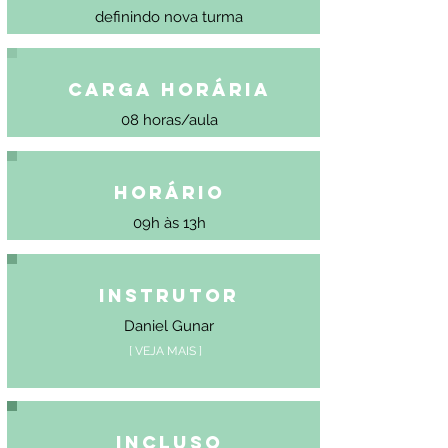
definindo nova turma
Carga Horária
08 horas/aula
Horário
09h às 13h
Instrutor
Daniel Gunar
[ VEJA MAIS ]
Incluso