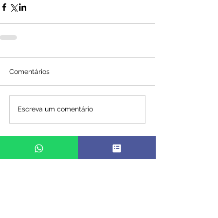
Comentários
Escreva um comentário
INTERESSADO?
Solicite mais informações deste
curso - Fale conosco!
WEB AO VIVO - INDICADORES DE