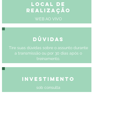
Local de
Realização
WEB AO VIVO
Dúvidas
Tire suas dúvidas sobre o assunto durante
a transmissão ou por 30 dias após o
treinamento.
Investimento
sob consulta