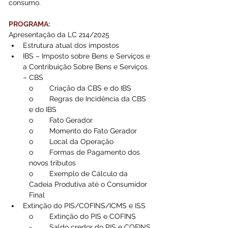
consumo.
PROGRAMA:
Apresentação da LC 214/2025
Estrutura atual dos impostos
IBS – Imposto sobre Bens e Serviços e 
a Contribuição Sobre Bens e Serviços 
– CBS
o	Criação da CBS e do IBS
o	Regras de Incidência da CBS 
e do IBS
o	Fato Gerador
o	Momento do Fato Gerador
o	Local da Operação
o	Formas de Pagamento dos 
novos tributos
o	Exemplo de Cálculo da 
Cadeia Produtiva até o Consumidor 
Final
Extinção do PIS/COFINS/ICMS e ISS
o	Extinção do PIS e COFINS
-	Saldo credor do PIS e COFINS 