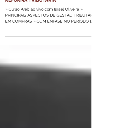
TURMA PRESENCIAL - GESTÃO
TRIBUTÁRIA PARA COMPRADORES NA
REFORMA TRIBUTÁRIA
» Curso Web ao vivo com Israel Oliveira »
PRINCIPAIS ASPECTOS DE GESTÃO TRIBUTÁRIA
EM COMPRAS » COM ÊNFASE NO PERÍODO DE
TRANSIÇÃO E COMPARATIVOS DA APURAÇÃO
DE IMPOSTOS ATUAL E FUTURA NAS
EMPRESAS, COM AS NOVAS REGRAS »
PONTUAÇÃO PARA EDUCAÇÃO CONTINUADA
CRC/CFC: EM APROVAÇÃO - CÓDIGO-RS-08273
Orientar os profissionais de compras quanto aos
aspectos fiscais e tributários, apresentando os
procedimentos para cálculo dos impostos
incidentes sobre as compras e o conhecimento