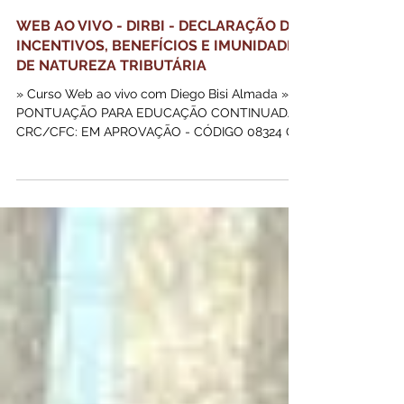
WEB AO VIVO - DIRBI - DECLARAÇÃO DE
INCENTIVOS, BENEFÍCIOS E IMUNIDADES
DE NATUREZA TRIBUTÁRIA
» Curso Web ao vivo com Diego Bisi Almada »
PONTUAÇÃO PARA EDUCAÇÃO CONTINUADA
CRC/CFC: EM APROVAÇÃO - CÓDIGO 08324 O
curso tem por objetivo apresentar a nova
obrigação acessória que será encaminhada para
a Receita Federal do Brasil, denominada DIRBI,
instituída pela Instrução Normativa RFB nº 2198
de 17 de junho de 2024. A referida obrigação
acessória objetiva a declaração de incentivos,
renúncias, benefícios e imunidades de natureza
tributária. INSTRUTOR: DIEGO BISI ALMA