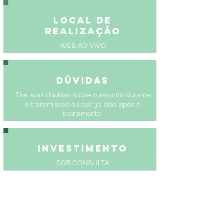
Local de
Realização
WEB AO VIVO
Dúvidas
Tire suas dúvidas sobre o assunto durante
a transmissão ou por 30 dias após o
treinamento.
Investimento
SOB CONSULTA