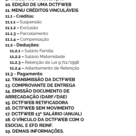
10. EDIÇÃO DE UMA DCTFWEB 
11. MENU CRÉDITOS VINCULÁVEIS 
11.1 - Créditos:
11.1.1 – 
Suspensão
11.1.2 – 
Exclusão
11.1.3 – 
Parcelamento
11.1.4 – 
Compensação
Deduções:
11.2 - 
     11.2.1 – 
Salário Família
     11.2.2 – 
Salário Maternidade
     11.2.3 – 
Retenção da Lei 9.711/1998
     11.2.4 – 
Adiantamento de Retenção
11.3 - Pagamento
12. TRANSMISSÃO DA DCTFWEB 
13. COMPROVANTE DE ENTREGA 
14. EMISSÃO DOCUMENTO DE 
ARRECADAÇÃO (DARF/DAE) 
15. DCTFWEB RETIFICADORA 
16. DCTFWEB SEM MOVIMENTO 
17. DCTFWEB 13º SALÁRIO (ANUAL) 
18. O VÍNCULO DA DCTFWEB COM O 
ESOCIAL E EFD REINF.
19. DEMAIS INFORMAÇÕES.