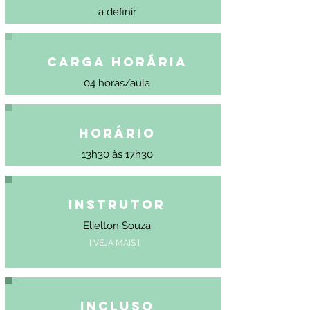
a definir
Carga Horária
04 horas/aula
Horário
13h30 às 17h30
Instrutor
Elielton Souza
[ VEJA MAIS ]
Incluso