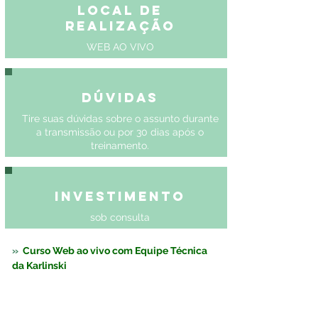
Local de
Realização
WEB AO VIVO
Dúvidas
Tire suas dúvidas sobre o assunto durante
a transmissão ou por 30 dias após o
treinamento.
Investimento
sob consulta
»  
Curso Web ao vivo com Equipe Técnica 
da Karlinski 