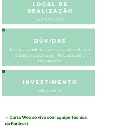
Local de
Realização
WEB AO VIVO
Dúvidas
Tire suas dúvidas sobre o assunto durante
a transmissão ou por 30 dias após o
treinamento.
Investimento
sob consulta
»  
Curso Web ao vivo com Equipe Técnica 
da Karlinski 