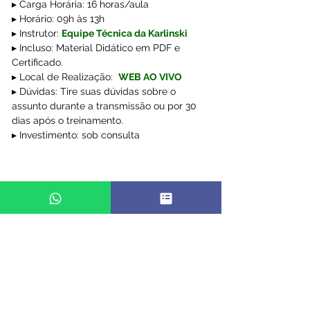
▸ Carga Horária: 16 horas/aula
▸ Horário: 09h às 13h
▸ Instrutor: 
Equipe Técnica da Karlinski 
▸ Incluso: Material Didático em PDF e 
Certificado.
▸ Local de Realização: 
WEB AO VIVO
▸ Dúvidas: Tire suas dúvidas sobre o 
assunto durante a transmissão ou por 30 
dias após o treinamento.
▸ Investimento: sob consulta
WEB AO VIVO
TRABALHISTA
RH