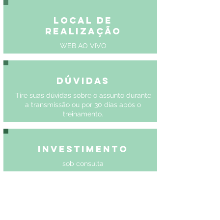
Local de
Realização
WEB AO VIVO
Dúvidas
Tire suas dúvidas sobre o assunto durante
a transmissão ou por 30 dias após o
treinamento.
Investimento
sob consulta