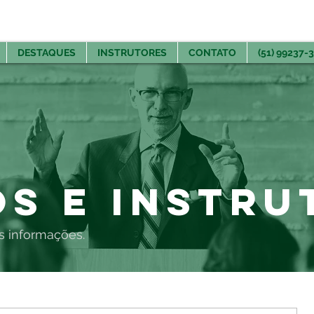
DESTAQUES
INSTRUTORES
CONTATO
(51) 99237-
s e Instru
as informações.