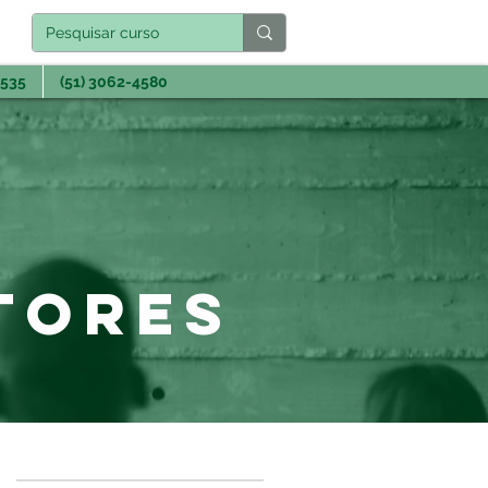
3535
(51) 3062-4580
tores